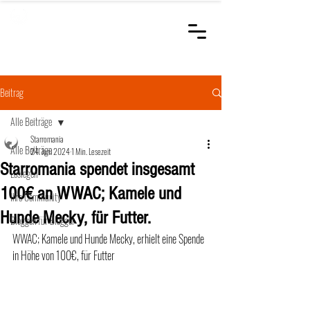
STARROMANIA
Schweizer Tierärzte
für Rumänien
Beitrag
Alle Beiträge
Starromania
Alle Beiträge
24. Juni 2024
1 Min. Lesezeit
Starromania spendet insgesamt
Loslegen
100€ an WWAC; Kamele und
Ihre Community
Hunde Mecky, für Futter.
Bloggen für Blogger
WWAC; Kamele und Hunde Mecky, erhielt eine Spende 
in Höhe von 100€, für Futter