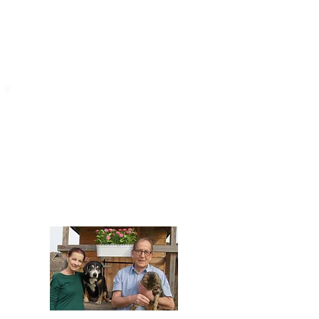
STARROMANIA
Impressum
STARROMANIA - Schweizer TierAerzte für
Rumänien
Humane, nachhaltige und professionelle
Tierhilfe vor Ort
Verein STARROMANIA
Dr. med. vet. Josef Zihlmann
CH 5610 Wohlen AG
Kontakt
zihlmann.silvia@gmail.com