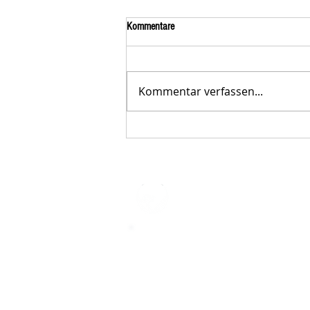
Kommentare
Kommentar verfassen...
Der STAR-LETTER Nr. 23 von
Starromania, Oktober 2025, ist online.
STARROMAN
Impressum
STARROMANIA - Schweizer TierAerz
Rumänien
Humane, nachhaltige und professio
Tierhilfe vor Ort
Verein STARROMANIA