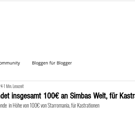
IA
Start
Über uns
News
Star
ien
Community
Bloggen für Blogger
24
1 Min. Lesezeit
det insgesamt 100€ an Simbas Welt, für Kastr
ende  in Höhe von 100€ von Starromania, für Kastrationen