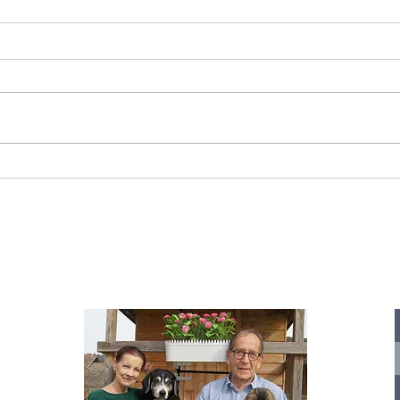
Starromania spendet 300,00€ an Die
Starr
Tierstimme, Andrea Schmidt, Futter für
Doina 
Merina.
IA
te für
nelle