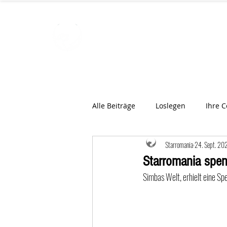
STARROMAN
Schweizer Tierärzte
für Rumän
Alle Beiträge
Loslegen
Ihre 
Starromania
24. Sept. 20
Starromania spen
Simbas Welt, erhielt eine Sp