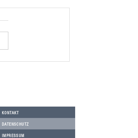
omania spendet 500,00€ an
Nicolau, Tierarztkosten Notfälle.
KONTAKT
DATENSCHUTZ
IMPRESSUM