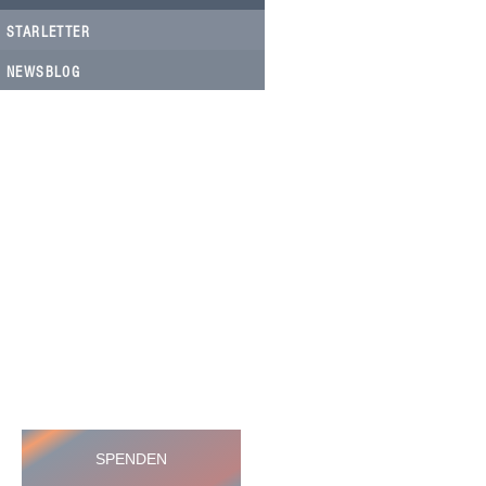
STARLETTER
NEWSBLOG
HELFEN SIE HELFEN
Wir arbeiten ehrenamtlich und unser
Verein ist dringend auf Spenden
angewiesen, um die wichtigen und
nachhaltigen Massnahmen zum Wohl
der Hunde in Rumänien umsetzen zu
können. Bitte helfen Sie helfen mit Ihrer
steuerbefreiten Spende
SPENDEN