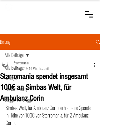
STARROMANIA
Schweizer Tierärzte
für Rumänien
Beitrag
Alle Beiträge
Starromania
Alle Beiträge
7. Aug. 2024
1 Min. Lesezeit
Starromania spendet insgesamt
Loslegen
100€ an Simbas Welt, für
Ihre Community
Ambulanz Corin
Bloggen für Blogger
Simbas Welt, für Ambulanz Corin, erhielt eine Spende 
in Höhe von 100€ von Starromania, für 2 Ambulanz 
Corin.. 