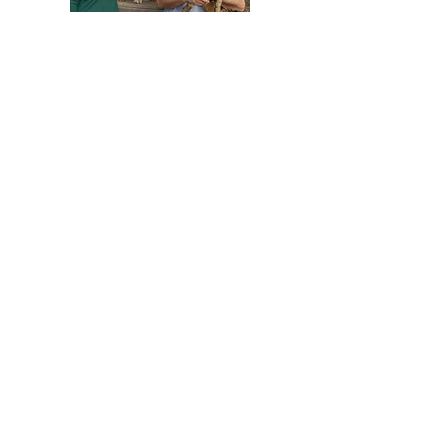
HELFEN SIE HELFEN
Wir arbeiten ehrenamtlich und unser
Verein ist dringend auf Spenden
angewiesen, um die wichtigen und
nachhaltigen Massnahmen zum Wohl der
Hunde in Rumänien umsetzen zu können.
Bitte helfen Sie helfen mit Ihrer