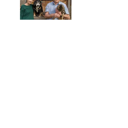
HELFEN SIE HELFEN
Wir arbeiten ehrenamtlich und unser
Verein ist dringend auf Spenden
angewiesen, um die wichtigen und