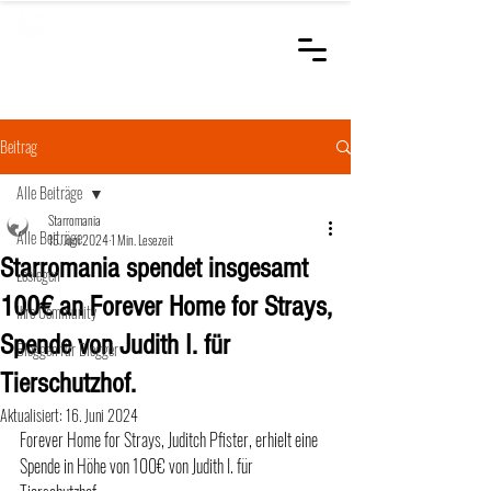
STARROMANIA
Schweizer Tierärzte
für Rumänien
Beitrag
Alle Beiträge
Starromania
Alle Beiträge
15. Juni 2024
1 Min. Lesezeit
Starromania spendet insgesamt
Loslegen
100€ an Forever Home for Strays,
Ihre Community
Spende von Judith I. für
Bloggen für Blogger
Tierschutzhof.
Aktualisiert:
16. Juni 2024
Forever Home for Strays, Juditch Pfister, erhielt eine 
Spende in Höhe von 100€ von Judith I. für 