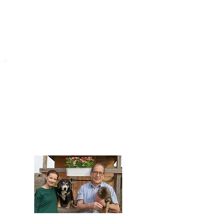
STARROMANIA
Impressum
STARROMANIA - Schweizer TierAerzte für
Rumänien
Humane, nachhaltige und professionelle
Tierhilfe vor Ort
Verein STARROMANIA
Dr. med. vet. Josef Zihlmann
CH 5610 Wohlen AG
Kontakt
zihlmann.silvia@gmail.com