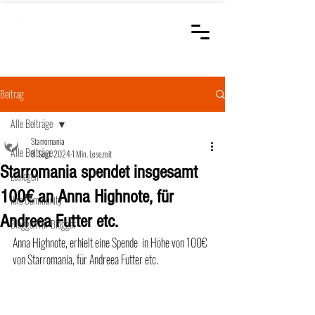
STARROMANIA
Schweizer Tierärzte
für Rumänien
Beitrag
Alle Beiträge
Starromania
Alle Beiträge
8. Sept. 2024
1 Min. Lesezeit
Starromania spendet insgesamt
Loslegen
100€ an Anna Highnote, für
Ihre Community
Andreea Futter etc.
Bloggen für Blogger
Anna Highnote, erhielt eine Spende  in Höhe von 100€ 
von Starromania, für Andreea Futter etc.