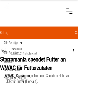
STARROMANIA
Schweizer Tierärzte
für Rumänien
Beitrag
Alle Beiträge
Starromania
Alle Beiträge
3. Juni 2021
1 Min. Lesezeit
Starromania spendet Futter an
Loslegen
WWAC für Futterzutaten
Ihre Community
WWAC, Rumänien,
 erhielt eine Spende in Höhe von 
Bloggen für Blogger
100€ für Futter (Eierkauf). 