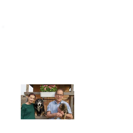
STARROMANIA
Impressum
STARROMANIA - Schweizer TierAerzte für
Rumänien
Humane, nachhaltige und professionelle
Tierhilfe vor Ort
Verein STARROMANIA
Dr. med. vet. Josef Zihlmann
CH 5610 Wohlen AG
Kontakt
zihlmann.silvia@gmail.com