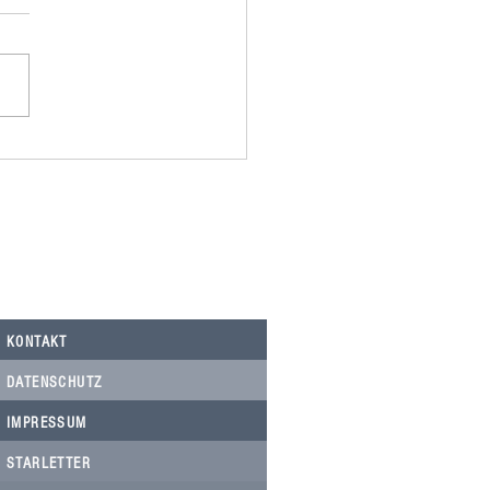
omania spendet 500,00€ an
Nicolau, Tierarztkosten Notfälle.
KONTAKT
DATENSCHUTZ
IMPRESSUM
STARLETTER