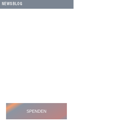
NEWSBLOG
HELFEN SIE HELFEN
Wir arbeiten ehrenamtlich und unser
Verein ist dringend auf Spenden
angewiesen, um die wichtigen und
nachhaltigen Massnahmen zum Wohl
der Hunde in Rumänien umsetzen zu
können. Bitte helfen Sie helfen mit Ihrer
steuerbefreiten Spende
SPENDEN