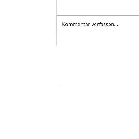
Kommentar verfassen...
Der STAR-LETTER Nr. 23 von
Starromania, Oktober 2025, ist online.
STARROMAN
Impressum
STARROMANIA - Schweizer TierAerz
Rumänien
Humane, nachhaltige und professio
Tierhilfe vor Ort
Verein STARROMANIA
Dr. med. vet. Josef Zihlmann
CH 5610 Wohlen AG
Kontakt
zihlmann.silvia@gmail.com