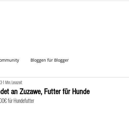
IA
Start
Über uns
News
Star
ien
Community
Bloggen für Blogger
23
1 Min. Lesezeit
det an Zuzawe, Futter für Hunde
200€ für Hundefutter