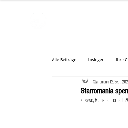
STARROMAN
Schweizer Tierärzte
für Rumän
Alle Beiträge
Loslegen
Ihre 
Starromania
12. Sept. 20
Starromania spen
Zuzawe, Rumänien, erhielt 