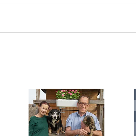
Starromania spendet 300,00€ an Die
Starr
Tierstimme, Andrea Schmidt, Futter für
Doina 
Merina.
IA
te für
nelle