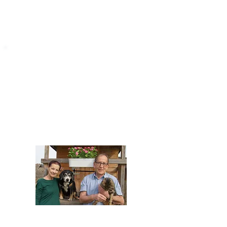
STARROMANIA
Impressum
STARROMANIA - Schweizer TierAerzte für
Rumänien
Humane, nachhaltige und professionelle
Tierhilfe vor Ort
Verein STARROMANIA
Dr. med. vet. Josef Zihlmann
CH 5610 Wohlen AG
Kontakt
zihlmann.silvia@gmail.com