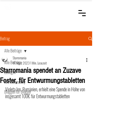
STARROMANIA
Schweizer Tierärzte
für Rumänien
Beitrag
Alle Beiträge
Starromania
Alle Beiträge
17. März 2023
1 Min. Lesezeit
Starromania spendet an Zuzave
Loslegen
Foster, für Entwurmungstabletten
Ihre Community
Violeta Ion, Rumänien, erhielt eine Spende in Höhe von 
Bloggen für Blogger
insgesamt 100€ für Entwurmungstabletten