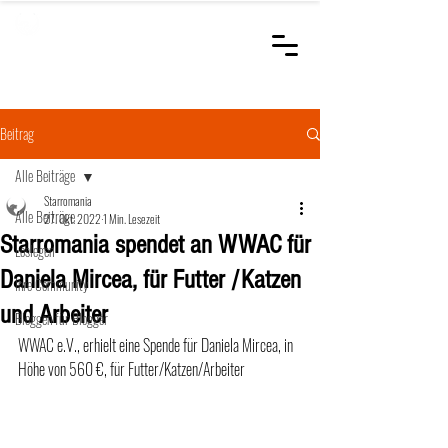
STARROMANIA
Schweizer Tierärzte
für Rumänien
Beitrag
Alle Beiträge
Starromania
Alle Beiträge
27. Okt. 2022
1 Min. Lesezeit
Starromania spendet an WWAC für
Loslegen
Daniela Mircea, für Futter /Katzen
Ihre Community
und Arbeiter
Bloggen für Blogger
WWAC e.V., erhielt eine Spende für Daniela Mircea, in 
Höhe von 560 €, für Futter/Katzen/Arbeiter