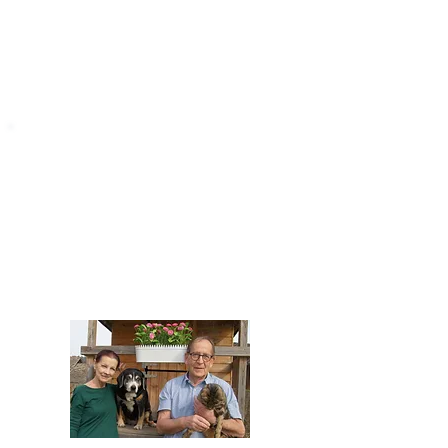
STARROMANIA
Impressum
STARROMANIA - Schweizer TierAerzte für
Rumänien
Humane, nachhaltige und professionelle
Tierhilfe vor Ort
Verein STARROMANIA
Dr. med. vet. Josef Zihlmann
CH 5610 Wohlen AG
Kontakt
zihlmann.silvia@gmail.com