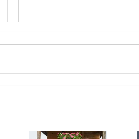
Starromania spendet 300,00€ an Die
Starr
Tierstimme, Andrea Schmidt, Futter für
Doina 
Merina.
IA
te für