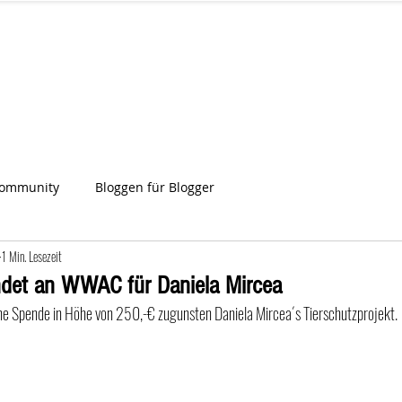
IA
Start
Über uns
News
Star
ien
Community
Bloggen für Blogger
1 Min. Lesezeit
ndet an WWAC für Daniela Mircea
e Spende in Höhe von 250,-€ zugunsten Daniela Mircea´s Tierschutzprojekt. 