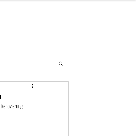
letter
Hilfe benötigt
Kontakt
n
 Renovierung 