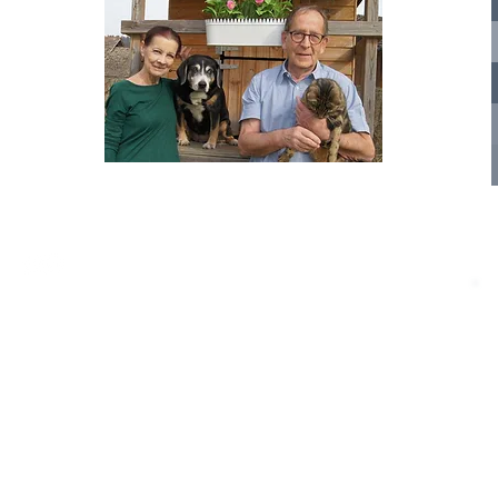
te für
nelle