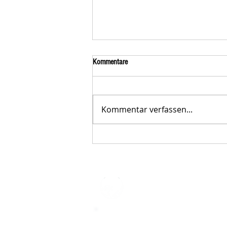
Kommentare
Kommentar verfassen...
Der STAR-LETTER Nr. 23 von
Starromania, Oktober 2025, ist online.
STARROMAN
Impressum