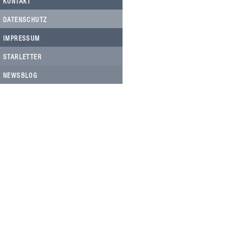
KONTAKT
DATENSCHUTZ
IMPRESSUM
STARLETTER
NEWSBLOG
HELFEN SIE HELFEN
Wir arbeiten ehrenamtlich und unser
Verein ist dringend auf Spenden
angewiesen, um die wichtigen und
nachhaltigen Massnahmen zum Wohl
der Hunde in Rumänien umsetzen zu
können. Bitte helfen Sie helfen mit Ihrer
steuerbefreiten Spende