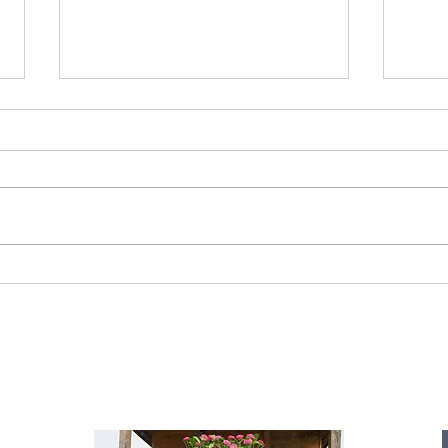
Starromania spendet 300,00€ an Die
Starr
Tierstimme, Andrea Schmidt, Futter für
Doina 
Merina.
IA