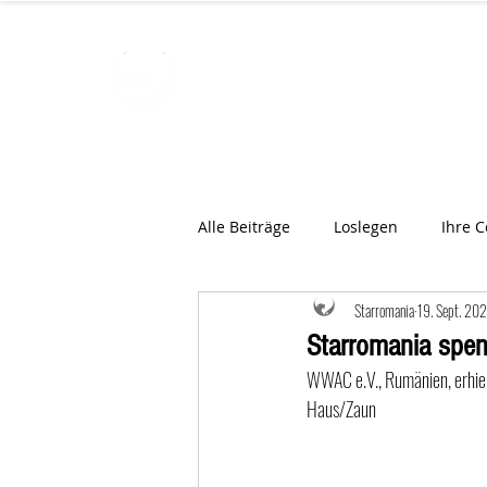
STARROMAN
Schweizer Tierärzte
für Rumän
Alle Beiträge
Loslegen
Ihre 
Starromania
19. Sept. 20
Starromania spe
WWAC e.V., Rumänien, erhiel
Haus/Zaun