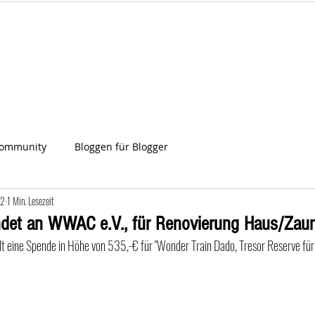
IA
Start
Über uns
News
Star
ien
Community
Bloggen für Blogger
22
1 Min. Lesezeit
ndet an WWAC e.V., für Renovierung Haus/Zau
t eine Spende in Höhe von 535,-€ für "Wonder Train Dado, Tresor Reserve für