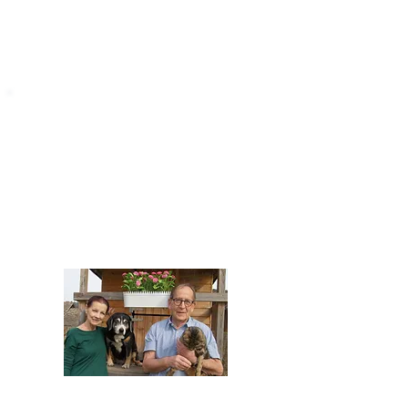
STARROMANIA
Impressum
STARROMANIA - Schweizer TierAerzte für
Rumänien
Humane, nachhaltige und professionelle
Tierhilfe vor Ort
Verein STARROMANIA
Dr. med. vet. Josef Zihlmann
CH 5610 Wohlen AG
Kontakt
zihlmann.silvia@gmail.com