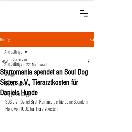
STARROMANIA
Schweizer Tierärzte
für Rumänien
Beitrag
Alle Beiträge
Starromania
Alle Beiträge
15. Dez. 2022
1 Min. Lesezeit
Starromania spendet an Soul Dog
Loslegen
Sisters e.V., Tierarztkosten für
Ihre Community
Daniels Hunde
Bloggen für Blogger
SDS e.V., Daniel Brat, Rumänien, erhielt eine Spende in 
Höhe von 100€ für Tierarztkosten