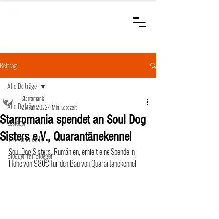
STARROMANIA
Schweizer Tierärzte
für Rumänien
Beitrag
Alle Beiträge
Starromania
Alle Beiträge
25. Juli 2022
1 Min. Lesezeit
Starromania spendet an Soul Dog
Loslegen
Sisters e.V., Quarantänekennel
Ihre Community
Soul Dog Sisters, Rumänien, erhielt eine Spende in 
Bloggen für Blogger
Höhe von 980€ für den Bau von Quarantänekennel