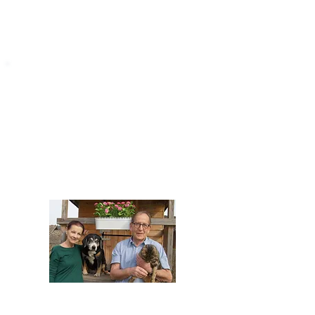
STARROMANIA
Impressum
STARROMANIA - Schweizer TierAerzte für
Rumänien
Humane, nachhaltige und professionelle
Tierhilfe vor Ort
Verein STARROMANIA
Dr. med. vet. Josef Zihlmann
CH 5610 Wohlen AG
Kontakt
zihlmann.silvia@gmail.com