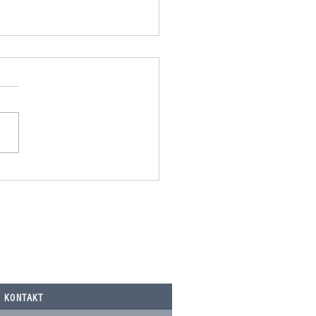
omania spendet 500,00€ an
Nicolau, Tierarztkosten Notfälle.
KONTAKT