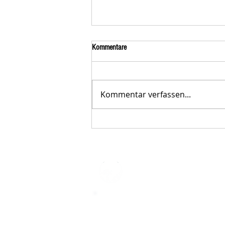
Kommentare
Kommentar verfassen...
Der STAR-LETTER Nr. 23 von
Starromania, Oktober 2025, ist online.
STARROMAN
Impressum
STARROMANIA - Schweizer TierAerz
Rumänien