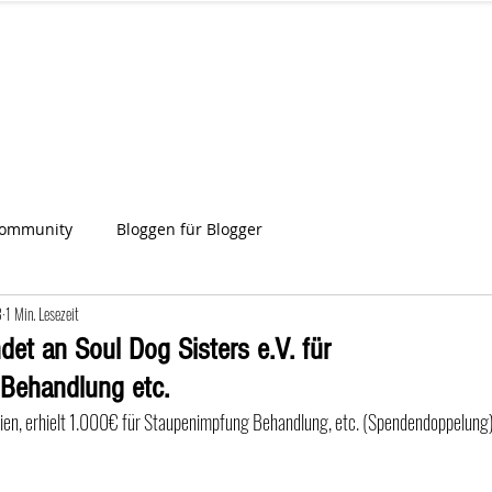
IA
Start
Über uns
News
Star
ien
Community
Bloggen für Blogger
3
1 Min. Lesezeit
et an Soul Dog Sisters e.V. für
Behandlung etc.
nien, erhielt 1.000€ für Staupenimpfung Behandlung, etc. (Spendendoppelung