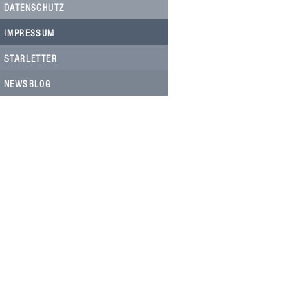
DATENSCHUTZ
IMPRESSUM
STARLETTER
NEWSBLOG
HELFEN SIE HELFEN
Wir arbeiten ehrenamtlich und unser
Verein ist dringend auf Spenden
angewiesen, um die wichtigen und
nachhaltigen Massnahmen zum Wohl
der Hunde in Rumänien umsetzen zu
können. Bitte helfen Sie helfen mit Ihrer
steuerbefreiten Spende