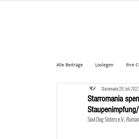
STARROMAN
Schweizer Tierärzte
für Rumän
Alle Beiträge
Loslegen
Ihre 
Starromania
20. Juli 202
Starromania spend
Staupenimpfung/
Soul Dog Sisters e.V., Rumä