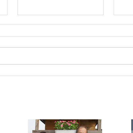
Starromania spendet 300,00€ an Die
Starr
Tierstimme, Andrea Schmidt, Futter für
Doina 
Merina.
IA
te für