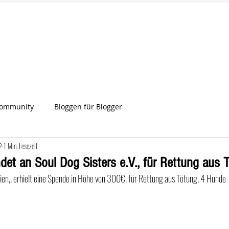
IA
Start
Über uns
News
Star
ien
Community
Bloggen für Blogger
2
1 Min. Lesezeit
det an Soul Dog Sisters e.V., für Rettung aus 
ien,, erhielt eine Spende in Höhe von 300€, für Rettung aus Tötung, 4 Hunde