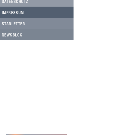
DATENSCHUTZ
IMPRESSUM
STARLETTER
NEWSBLOG
HELFEN SIE HELFEN
Wir arbeiten ehrenamtlich und unser
Verein ist dringend auf Spenden
angewiesen, um die wichtigen und
nachhaltigen Massnahmen zum Wohl
der Hunde in Rumänien umsetzen zu
können. Bitte helfen Sie helfen mit Ihrer
steuerbefreiten Spende