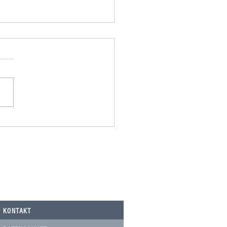
omania spendet 500,00€ an
Nicolau, Tierarztkosten Notfälle.
KONTAKT