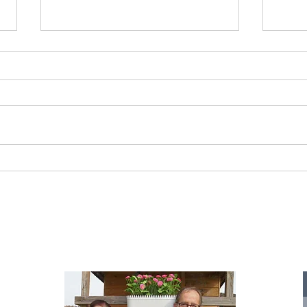
Starromania spendet 300,00€ an Die
Starr
Tierstimme, Andrea Schmidt, Futter für
Doina 
Merina.
IA
te für