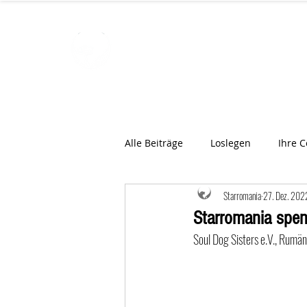
STARROMAN
Schweizer Tierärzte
für Rumän
Alle Beiträge
Loslegen
Ihre 
Starromania
27. Dez. 202
Starromania spen
Soul Dog Sisters e.V., Rumän