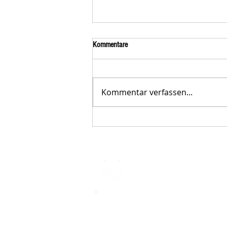
Kommentare
Kommentar verfassen...
Der STAR-LETTER Nr. 23 von
Starromania, Oktober 2025, ist online.
STARROMAN
Impressum
STARROMANIA - Schweizer TierAerz
Rumänien