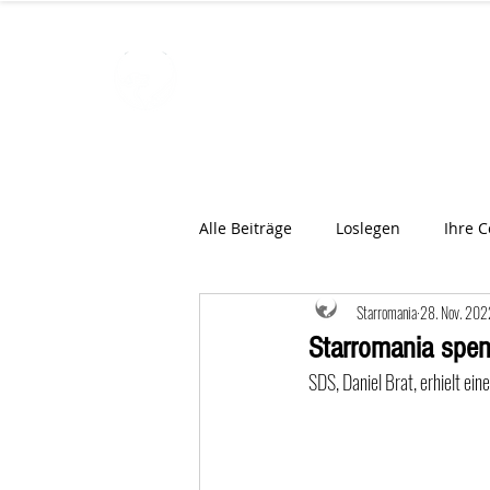
STARROMAN
Schweizer Tierärzte
für Rumän
Alle Beiträge
Loslegen
Ihre 
Starromania
28. Nov. 202
Starromania spen
SDS, Daniel Brat, erhielt ei