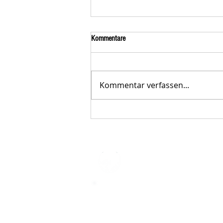
Kommentare
Kommentar verfassen...
Der STAR-LETTER Nr. 23 von
Starromania, Oktober 2025, ist online.
STARROMAN
Impressum
STARROMANIA - Schweizer TierAerz
Rumänien
Humane, nachhaltige und professio