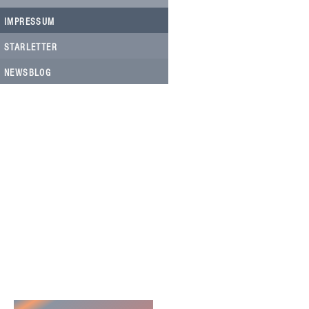
IMPRESSUM
STARLETTER
NEWSBLOG
HELFEN SIE HELFEN
Wir arbeiten ehrenamtlich und unser
Verein ist dringend auf Spenden
angewiesen, um die wichtigen und
nachhaltigen Massnahmen zum Wohl
der Hunde in Rumänien umsetzen zu
können. Bitte helfen Sie helfen mit Ihrer
steuerbefreiten Spende