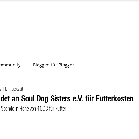
IA
Start
Über uns
News
Star
ien
Community
Bloggen für Blogger
2
1 Min. Lesezeit
det an Soul Dog Sisters e.V. für Futterkosten
ne Spende in Höhe von 400€ für Futter