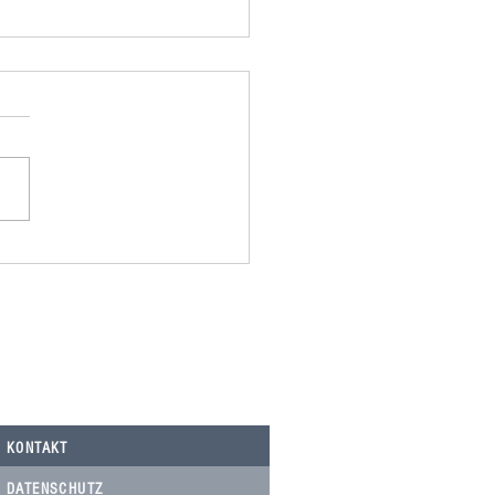
omania spendet 500,00€ an
Nicolau, Tierarztkosten Notfälle.
KONTAKT
DATENSCHUTZ