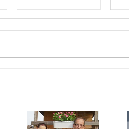
Starromania spendet 300,00€ an Die
Starr
Tierstimme, Andrea Schmidt, Futter für
Doina 
Merina.
IA
te für
nelle