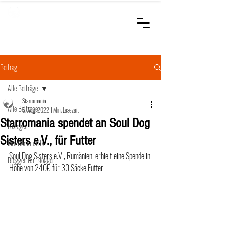
STARROMANIA
Schweizer Tierärzte
für Rumänien
Beitrag
Alle Beiträge
Starromania
Alle Beiträge
5. Aug. 2022
1 Min. Lesezeit
Starromania spendet an Soul Dog
Loslegen
Sisters e.V., für Futter
Ihre Community
Soul Dog Sisters e.V., Rumänien, erhielt eine Spende in 
Bloggen für Blogger
Höhe von 240€ für 30 Säcke Futter