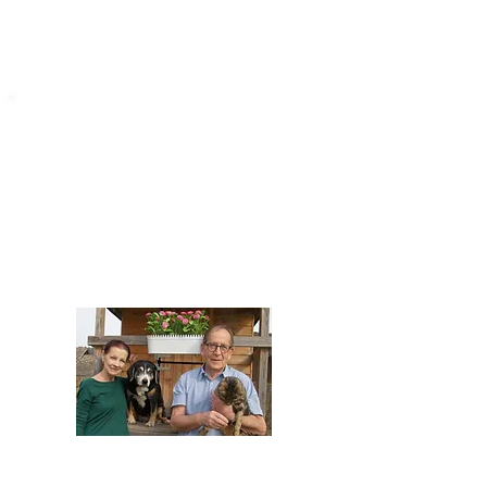
STARROMANIA
Impressum
STARROMANIA - Schweizer TierAerzte für
Rumänien
Humane, nachhaltige und professionelle
Tierhilfe vor Ort
Verein STARROMANIA
Dr. med. vet. Josef Zihlmann
CH 5610 Wohlen AG
Kontakt
zihlmann.silvia@gmail.com