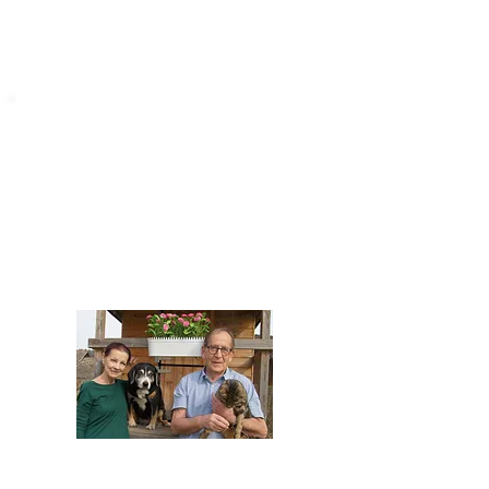
STARROMANIA
Impressum
STARROMANIA - Schweizer TierAerzte für
Rumänien
Humane, nachhaltige und professionelle
Tierhilfe vor Ort
Verein STARROMANIA
Dr. med. vet. Josef Zihlmann
CH 5610 Wohlen AG
Kontakt
zihlmann.silvia@gmail.com