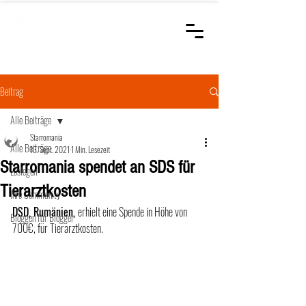
STARROMANIA
Schweizer Tierärzte
für Rumänien
Beitrag
Alle Beiträge
Starromania
Alle Beiträge
13. Sept. 2021
1 Min. Lesezeit
Starromania spendet an SDS für
Loslegen
Tierarztkosten
Ihre Community
DSD, Rumänien, 
erhielt eine Spende in Höhe von 
Bloggen für Blogger
700€, für Tierarztkosten.