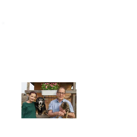
STARROMANIA
Impressum
STARROMANIA - Schweizer TierAerzte für
Rumänien
Humane, nachhaltige und professionelle
Tierhilfe vor Ort
Verein STARROMANIA
Dr. med. vet. Josef Zihlmann
CH 5610 Wohlen AG
Kontakt
zihlmann.silvia@gmail.com