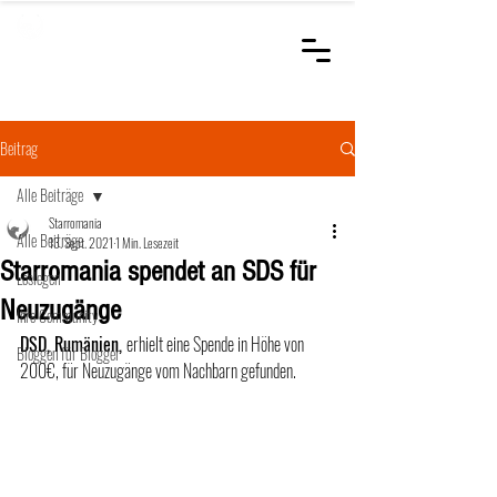
STARROMANIA
Schweizer Tierärzte
für Rumänien
Beitrag
Alle Beiträge
Starromania
Alle Beiträge
13. Sept. 2021
1 Min. Lesezeit
Starromania spendet an SDS für
Loslegen
Neuzugänge
Ihre Community
DSD, Rumänien, 
erhielt eine Spende in Höhe von 
Bloggen für Blogger
200€, für Neuzugänge vom Nachbarn gefunden.