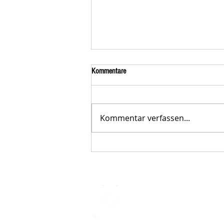
Kommentare
Kommentar verfassen...
Der STAR-LETTER Nr. 23 von
Starromania, Oktober 2025, ist online.
STARROMAN