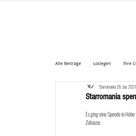
STARROMAN
Schweizer Tierärzte
für Rumän
Alle Beiträge
Loslegen
Ihre 
Starromania
28. Jan. 2021
Starromania spen
Es ging eine Spende in Höhe
Zuhause. 