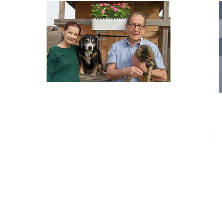
te für
nelle