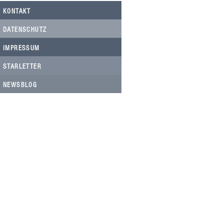
KONTAKT
DATENSCHUTZ
IMPRESSUM
STARLETTER
NEWSBLOG
HELFEN SIE HELFEN
Wir arbeiten ehrenamtlich und unser
Verein ist dringend auf Spenden
angewiesen, um die wichtigen und
nachhaltigen Massnahmen zum Wohl
der Hunde in Rumänien umsetzen zu
können. Bitte helfen Sie helfen mit Ihrer