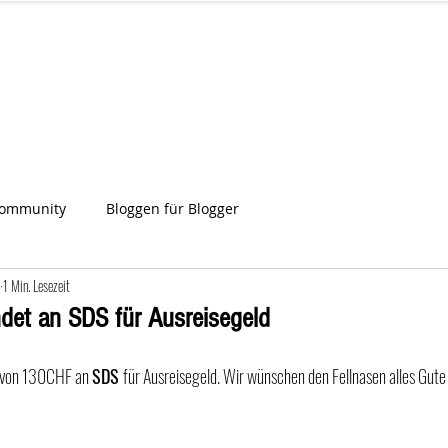
IA
Start
Über uns
News
Star
ien
Community
Bloggen für Blogger
1 Min. Lesezeit
det an SDS für Ausreisegeld
 von 130CHF an 
SDS 
für Ausreisegeld. Wir wünschen den Fellnasen alles Gute