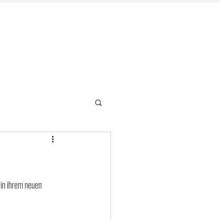
letter
Hilfe benötigt
Kontakt
 in ihrem neuen 