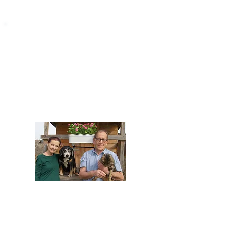
STARROMANIA
Impressum
STARROMANIA - Schweizer TierAerzte für
Rumänien
Humane, nachhaltige und professionelle
Tierhilfe vor Ort
Verein STARROMANIA
Dr. med. vet. Josef Zihlmann
CH 5610 Wohlen AG
Kontakt
zihlmann.silvia@gmail.com