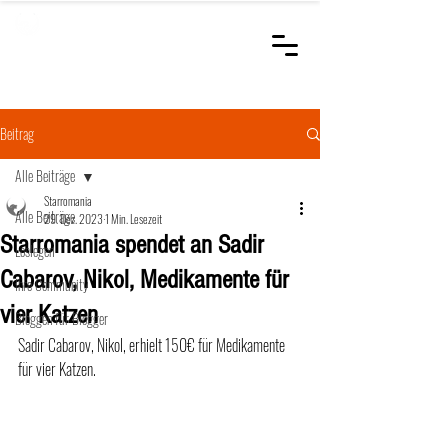
STARROMANIA
Schweizer Tierärzte
für Rumänien
Beitrag
Alle Beiträge
Starromania
Alle Beiträge
29. Dez. 2023
1 Min. Lesezeit
Starromania spendet an Sadir
Loslegen
Cabarov, Nikol, Medikamente für
Ihre Community
vier Katzen
Bloggen für Blogger
Sadir Cabarov, Nikol, erhielt 150€ für Medikamente 
für vier Katzen.  