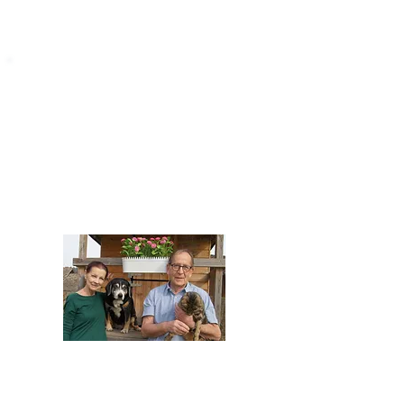
STARROMANIA
Impressum
STARROMANIA - Schweizer TierAerzte für
Rumänien
Humane, nachhaltige und professionelle
Tierhilfe vor Ort
Verein STARROMANIA
Dr. med. vet. Josef Zihlmann
CH 5610 Wohlen AG
Kontakt
zihlmann.silvia@gmail.com