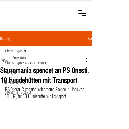
STARROMANIA
Schweizer Tierärzte
für Rumänien
Beitrag
Alle Beiträge
Starromania
Alle Beiträge
21. Dez. 2022
1 Min. Lesezeit
Starromania spendet an PS Onesti,
Loslegen
10 Hundehütten mit Transport
Ihre Community
PS Onesti, Rumänien, erhielt eine Spende in Höhe von 
Bloggen für Blogger
1880€, für 10 Hundehütte mit Transport