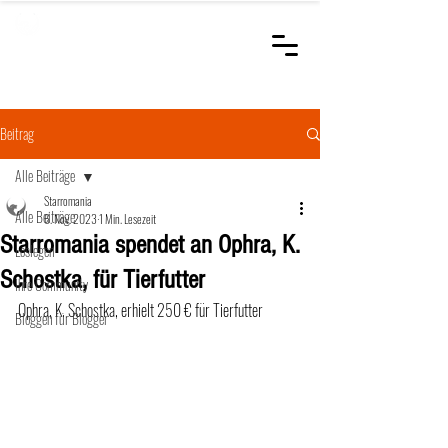
STARROMANIA
Schweizer Tierärzte
für Rumänien
Beitrag
Alle Beiträge
Starromania
Alle Beiträge
6. Nov. 2023
1 Min. Lesezeit
Starromania spendet an Ophra, K.
Loslegen
Schostka, für Tierfutter
Ihre Community
Ophra, K. Schostka, erhielt 250 € für Tierfutter
Bloggen für Blogger