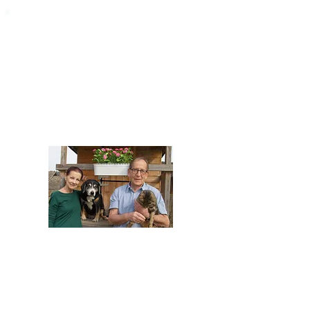
Impressum
STARROMANIA - Schweizer TierAerzte für
Rumänien
Humane, nachhaltige und professionelle
Tierhilfe vor Ort
Verein STARROMANIA
Dr. med. vet. Josef Zihlmann
CH 5610 Wohlen AG
Kontakt
zihlmann.silvia@gmail.com