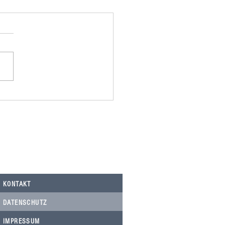
omania spendet 500,00€ an
Nicolau, Tierarztkosten Notfälle.
KONTAKT
DATENSCHUTZ
IMPRESSUM