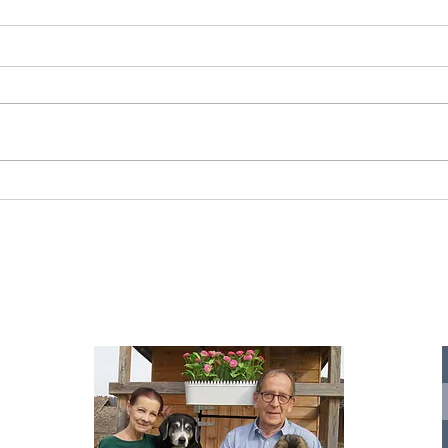
Starromania spendet 300,00€ an Die
Starr
Tierstimme, Andrea Schmidt, Futter für
Doina 
Merina.
IA
te für
nelle