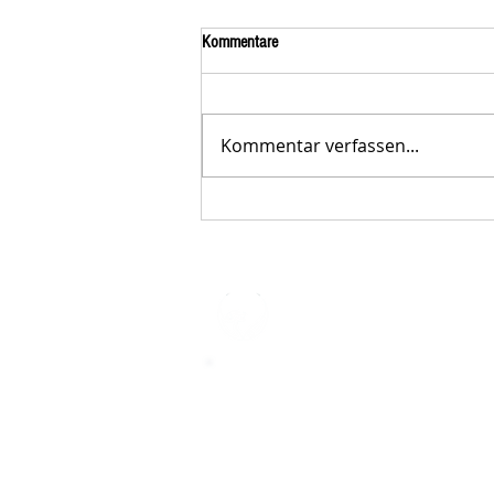
Kommentare
Kommentar verfassen...
Der STAR-LETTER Nr. 23 von
Starromania, Oktober 2025, ist online.
STARROMAN
Impressum
STARROMANIA - Schweizer TierAerz
Rumänien
Humane, nachhaltige und professio
Tierhilfe vor Ort
Verein STARROMANIA