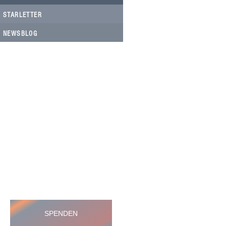
STARLETTER
NEWSBLOG
HELFEN SIE HELFEN
Wir arbeiten ehrenamtlich und unser
Verein ist dringend auf Spenden
angewiesen, um die wichtigen und
nachhaltigen Massnahmen zum Wohl
der Hunde in Rumänien umsetzen zu
können. Bitte helfen Sie helfen mit Ihrer
steuerbefreiten Spende
SPENDEN