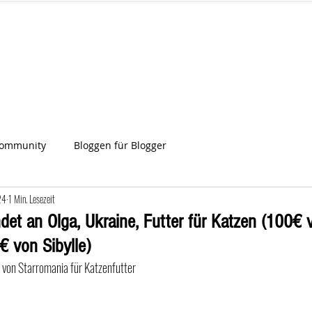
IA
Start
Über uns
News
Star
ien
Community
Bloggen für Blogger
24
1 Min. Lesezeit
det an Olga, Ukraine, Futter für Katzen (100€ 
€ von Sibylle)
€ von Starromania für Katzenfutter