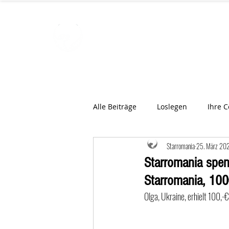
STARROMAN
Schweizer Tierärzte
für Rumän
Alle Beiträge
Loslegen
Ihre 
Starromania
25. März 20
Starromania spen
Starromania, 100
Olga, Ukraine, erhielt 100,-