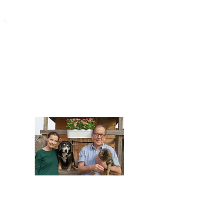
STARROMANIA
Impressum
STARROMANIA - Schweizer TierAerzte für
Rumänien
Humane, nachhaltige und professionelle
Tierhilfe vor Ort
Verein STARROMANIA
Dr. med. vet. Josef Zihlmann
CH 5610 Wohlen AG
Kontakt
zihlmann.silvia@gmail.com