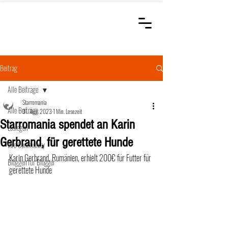
STARROMANIA
Schweizer Tierärzte
für Rumänien
Beitrag
Alle Beiträge
Starromania
Alle Beiträge
31. Aug. 2023
1 Min. Lesezeit
Starromania spendet an Karin
Loslegen
Gerbrand, für gerettete Hunde
Ihre Community
Karin Gerbrand, Rumänien, erhielt 200€ für Futter für 
Bloggen für Blogger
gerettete Hunde  