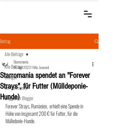
STARROMANIA
Schweizer Tierärzte
für Rumänien
Beitrag
Alle Beiträge
Starromania
Alle Beiträge
18. Apr. 2023
1 Min. Lesezeit
Starromania spendet an "Forever
Loslegen
Strays", für Futter (Mülldeponie-
Ihre Community
Hunde)
Bloggen für Blogger
Forever Strays, Rumänien,  erhielt eine Spende in 
Höhe von insgesamt 200 € für Futter, für die 
Mülledonie-Hunde.