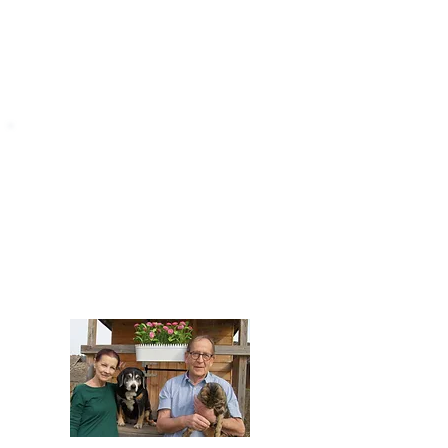
STARROMANIA
Impressum
STARROMANIA - Schweizer TierAerzte für
Rumänien
Humane, nachhaltige und professionelle
Tierhilfe vor Ort
Verein STARROMANIA
Dr. med. vet. Josef Zihlmann
CH 5610 Wohlen AG
Kontakt
zihlmann.silvia@gmail.com