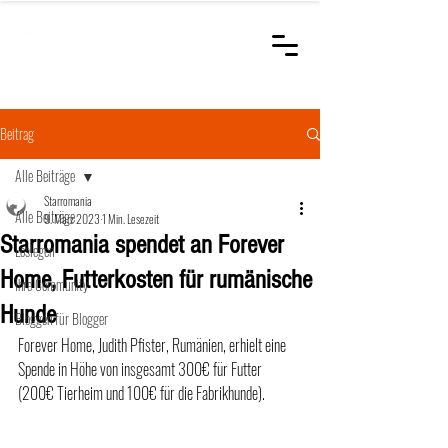
STARROMANIA
Schweizer Tierärzte
für Rumänien
Beitrag
Alle Beiträge
Starromania
Alle Beiträge
9. März 2023
1 Min. Lesezeit
Starromania spendet an Forever
Loslegen
Home, Futterkosten für rumänische
Ihre Community
Hunde
Bloggen für Blogger
Forever Home, Judith Pfister, Rumänien, erhielt eine 
Spende in Höhe von insgesamt 300€ für Futter 
(200€ Tierheim und 100€ für die Fabrikhunde).