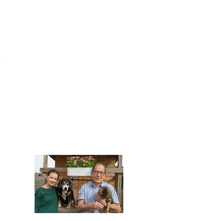
STARROMANIA
Impressum
STARROMANIA - Schweizer TierAerzte für
Rumänien
Humane, nachhaltige und professionelle
Tierhilfe vor Ort
Verein STARROMANIA
Dr. med. vet. Josef Zihlmann
CH 5610 Wohlen AG
Kontakt
zihlmann.silvia@gmail.com