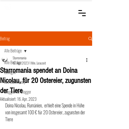
STARROMANIA
Schweizer Tierärzte
für Rumänien
Beitrag
Alle Beiträge
Starromania
Alle Beiträge
12. Apr. 2023
1 Min. Lesezeit
Starromania spendet an Doina
Loslegen
Nicolau, für 20 Ostereier, zugunsten
Ihre Community
der Tiere
Bloggen für Blogger
Aktualisiert:
16. Apr. 2023
Doina Nicolau, Rumänien,  erhielt eine Spende in Höhe 
von insgesamt 100 € für 20 Ostereier, zugunsten der 
Tiere