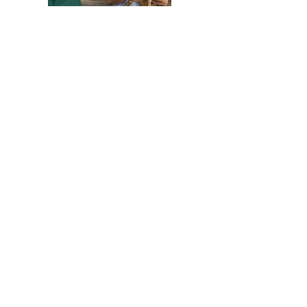
HELFEN SIE HELFEN
Wir arbeiten ehrenamtlich und unser
Verein ist dringend auf Spenden
angewiesen, um die wichtigen und
nachhaltigen Massnahmen zum Wohl der
Hunde in Rumänien umsetzen zu können.
Bitte helfen Sie helfen mit Ihrer