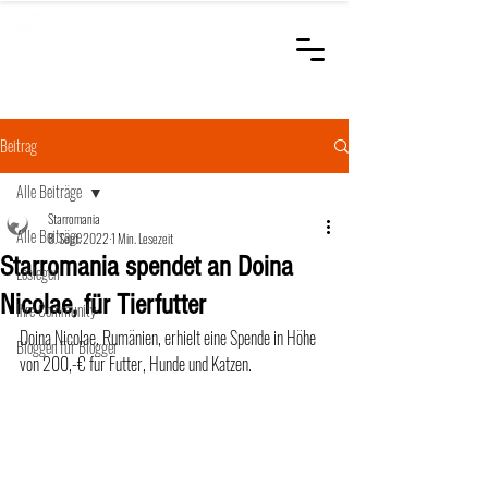
STARROMANIA
Schweizer Tierärzte
für Rumänien
Beitrag
Alle Beiträge
Starromania
Alle Beiträge
8. Sept. 2022
1 Min. Lesezeit
Starromania spendet an Doina
Loslegen
Nicolae, für Tierfutter
Ihre Community
Doina Nicolae, Rumänien, erhielt eine Spende in Höhe 
Bloggen für Blogger
von 200,-€ für Futter, Hunde und Katzen. 