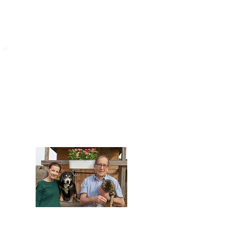
STARROMANIA
Impressum
STARROMANIA - Schweizer TierAerzte für
Rumänien
Humane, nachhaltige und professionelle
Tierhilfe vor Ort
Verein STARROMANIA
Dr. med. vet. Josef Zihlmann
CH 5610 Wohlen AG
Kontakt
zihlmann.silvia@gmail.com