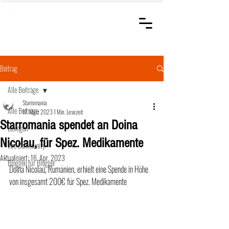
STARROMANIA
Schweizer Tierärzte
für Rumänien
Beitrag
Alle Beiträge
Starromania
Alle Beiträge
17. März 2023
1 Min. Lesezeit
Starromania spendet an Doina
Loslegen
Nicolau, für Spez. Medikamente
Ihre Community
Aktualisiert:
16. Apr. 2023
Bloggen für Blogger
Doina Nicolau, Rumänien, erhielt eine Spende in Höhe 
von insgesamt 200€ für Spez. Medikamente