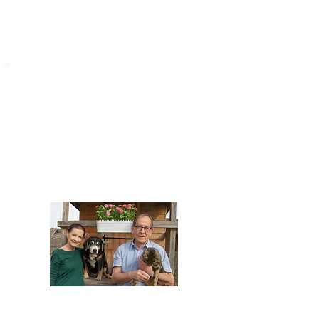
STARROMANIA
Impressum
STARROMANIA - Schweizer TierAerzte für
Rumänien
Humane, nachhaltige und professionelle
Tierhilfe vor Ort
Verein STARROMANIA
Dr. med. vet. Josef Zihlmann
CH 5610 Wohlen AG
Kontakt
zihlmann.silvia@gmail.com