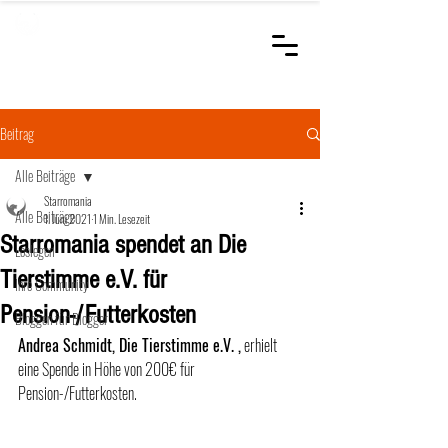
STARROMANIA
Schweizer Tierärzte
für Rumänien
Beitrag
Alle Beiträge
Starromania
Alle Beiträge
1. Juni 2021
1 Min. Lesezeit
Starromania spendet an Die
Loslegen
Tierstimme e.V. für
Ihre Community
Pension-/Futterkosten
Bloggen für Blogger
Andrea Schmidt, Die Tierstimme e.V. ,
 erhielt 
eine Spende in Höhe von 200€ für  
Pension-/Futterkosten. 