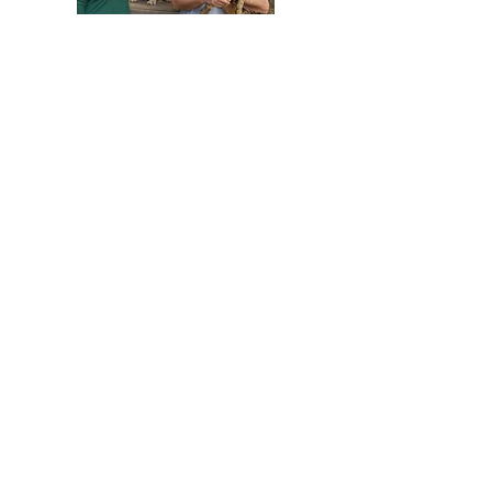
HELFEN SIE HELFEN
Wir arbeiten ehrenamtlich und unser
Verein ist dringend auf Spenden
angewiesen, um die wichtigen und
nachhaltigen Massnahmen zum Wohl der
Hunde in Rumänien umsetzen zu können.
Bitte helfen Sie helfen mit Ihrer