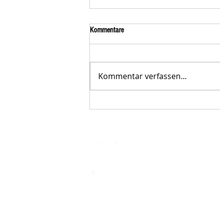
Kommentare
Kommentar verfassen...
Der STAR-LETTER Nr. 23 von
Starromania, Oktober 2025, ist online.
STARROMAN
Impressum
STARROMANIA - Schweizer TierAerz
Rumänien
Humane, nachhaltige und professio
Tierhilfe vor Ort