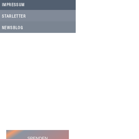
IMPRESSUM
STARLETTER
NEWSBLOG
HELFEN SIE HELFEN
Wir arbeiten ehrenamtlich und unser
Verein ist dringend auf Spenden
angewiesen, um die wichtigen und
nachhaltigen Massnahmen zum Wohl
der Hunde in Rumänien umsetzen zu
können. Bitte helfen Sie helfen mit Ihrer
steuerbefreiten Spende
SPENDEN