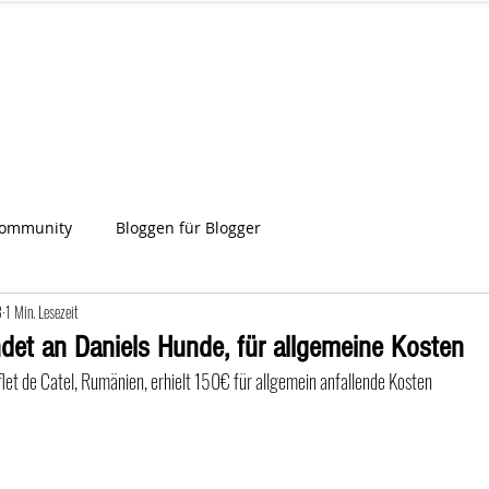
IA
Start
Über uns
News
Star
ien
Community
Bloggen für Blogger
3
1 Min. Lesezeit
det an Daniels Hunde, für allgemeine Kosten
flet de Catel, Rumänien, erhielt 150€ für allgemein anfallende Kosten