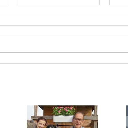
Starromania spendet 300,00€ an Die
Starr
Tierstimme, Andrea Schmidt, Futter für
Doina 
Merina.
IA
te für
nelle