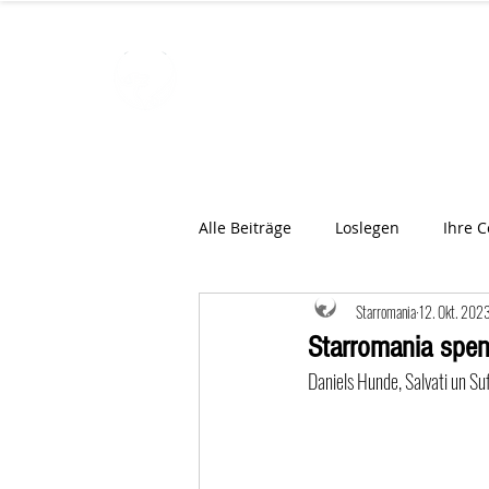
STARROMAN
Schweizer Tierärzte
für Rumän
Alle Beiträge
Loslegen
Ihre 
Starromania
12. Okt. 202
Starromania spen
Daniels Hunde, Salvati un Su