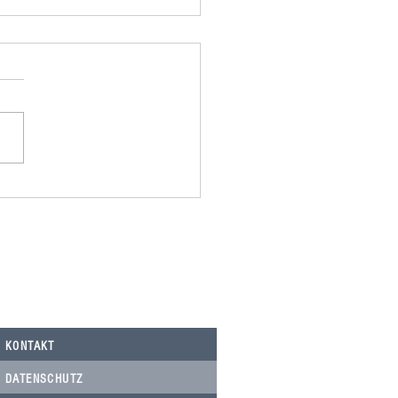
omania spendet 500,00€ an
Nicolau, Tierarztkosten Notfälle.
KONTAKT
DATENSCHUTZ