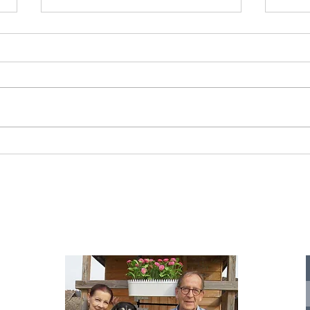
Starromania spendet 300,00€ an Die
Starr
Tierstimme, Andrea Schmidt, Futter für
Doina 
Merina.
IA
te für
nelle