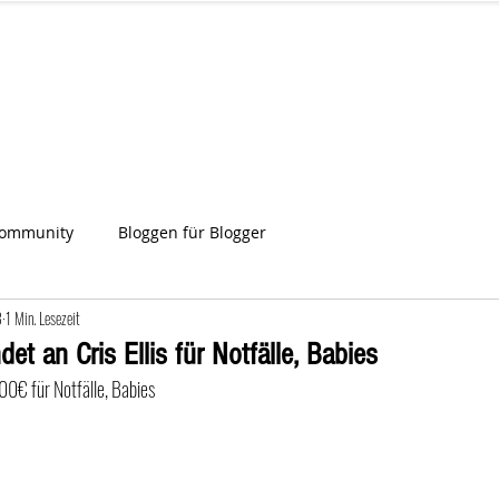
IA
Start
Über uns
News
Star
ien
Community
Bloggen für Blogger
3
1 Min. Lesezeit
et an Cris Ellis für Notfälle, Babies
 100€ für Notfälle, Babies