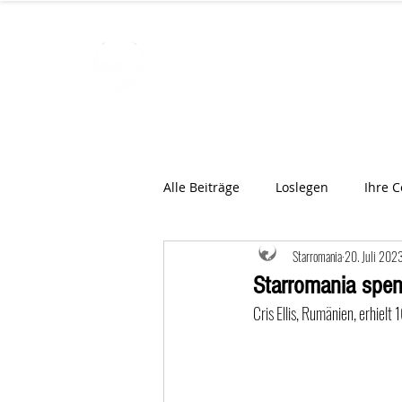
STARROMAN
Schweizer Tierärzte
für Rumän
Alle Beiträge
Loslegen
Ihre 
Starromania
20. Juli 202
Starromania spend
Cris Ellis, Rumänien, erhielt