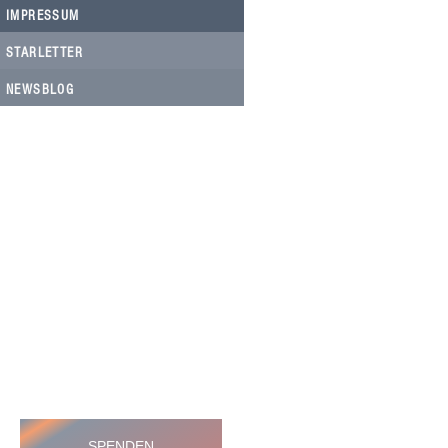
IMPRESSUM
STARLETTER
NEWSBLOG
HELFEN SIE HELFEN
Wir arbeiten ehrenamtlich und unser
Verein ist dringend auf Spenden
angewiesen, um die wichtigen und
nachhaltigen Massnahmen zum Wohl
der Hunde in Rumänien umsetzen zu
können. Bitte helfen Sie helfen mit Ihrer
steuerbefreiten Spende
SPENDEN