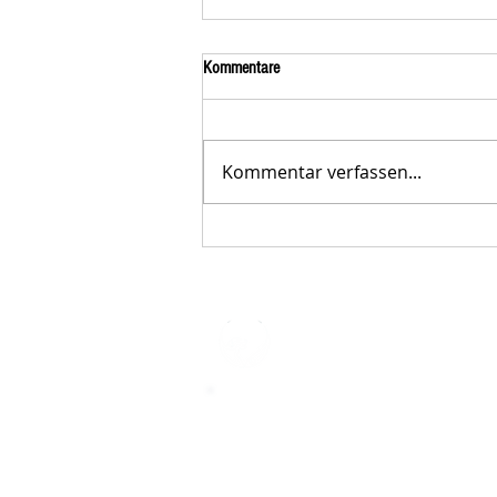
Kommentare
Kommentar verfassen...
Der STAR-LETTER Nr. 23 von
Starromania, Oktober 2025, ist online.
STARROMAN
Impressum
STARROMANIA - Schweizer TierAerz
Rumänien
Humane, nachhaltige und professio
Tierhilfe vor Ort