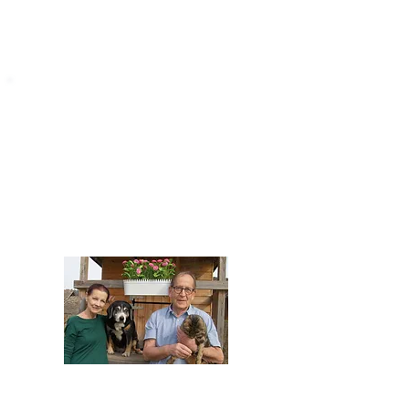
STARROMANIA
Impressum
STARROMANIA - Schweizer TierAerzte für
Rumänien
Humane, nachhaltige und professionelle
Tierhilfe vor Ort
Verein STARROMANIA
Dr. med. vet. Josef Zihlmann
CH 5610 Wohlen AG
Kontakt
zihlmann.silvia@gmail.com