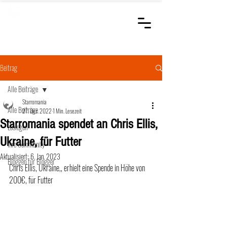
STARROMANIA
Schweizer Tierärzte
für Rumänien
Beitrag
Alle Beiträge
Starromania
Alle Beiträge
27. Dez. 2022
1 Min. Lesezeit
Starromania spendet an Chris Ellis,
Loslegen
Ukraine, für Futter
Ihre Community
Aktualisiert:
6. Jan. 2023
Bloggen für Blogger
Chris Ellis, Ukraine,, erhielt eine Spende in Höhe von 
200€, für Futter