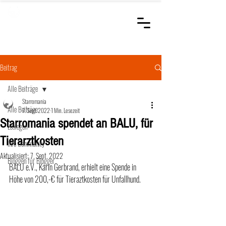
STARROMANIA
Schweizer Tierärzte
für Rumänien
Beitrag
Alle Beiträge
Starromania
Alle Beiträge
7. Sept. 2022
1 Min. Lesezeit
Starromania spendet an BALU, für
Loslegen
Tierarztkosten
Ihre Community
Aktualisiert:
7. Sept. 2022
Bloggen für Blogger
BALU e.V., Karin Gerbrand, erhielt eine Spende in 
Höhe von 200,-€ für Tieraztkosten für Unfallhund.