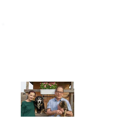
STARROMANIA
Impressum
STARROMANIA - Schweizer TierAerzte für
Rumänien
Humane, nachhaltige und professionelle
Tierhilfe vor Ort
Verein STARROMANIA
Dr. med. vet. Josef Zihlmann
CH 5610 Wohlen AG
Kontakt
zihlmann.silvia@gmail.com