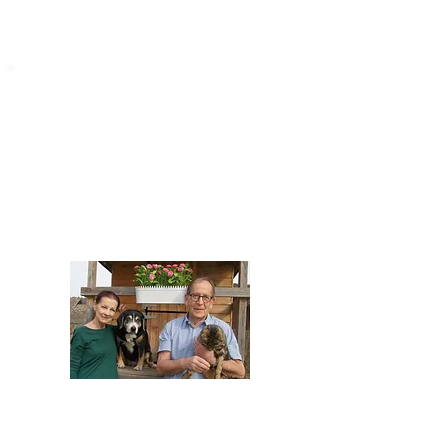
STARROMANIA
Impressum
STARROMANIA - Schweizer TierAerzte für
Rumänien
Humane, nachhaltige und professionelle
Tierhilfe vor Ort
Verein STARROMANIA
Dr. med. vet. Josef Zihlmann
CH 5610 Wohlen AG
Kontakt
zihlmann.silvia@gmail.com