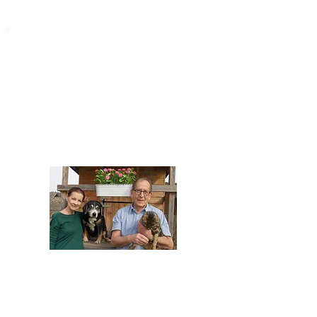
STARROMANIA
Impressum
STARROMANIA - Schweizer TierAerzte für
Rumänien
Humane, nachhaltige und professionelle
Tierhilfe vor Ort
Verein STARROMANIA
Dr. med. vet. Josef Zihlmann
CH 5610 Wohlen AG
Kontakt
zihlmann.silvia@gmail.com