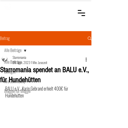
STARROMANIA
Schweizer Tierärzte
für Rumänien
Beitrag
Alle Beiträge
Starromania
Alle Beiträge
28. Sept. 2023
1 Min. Lesezeit
Starromania spendet an BALU e.V.,
Loslegen
für Hundehütten
Ihre Community
BALU e.V., Karin Gebrand erhielt 400€ für 
Bloggen für Blogger
Hundehütten