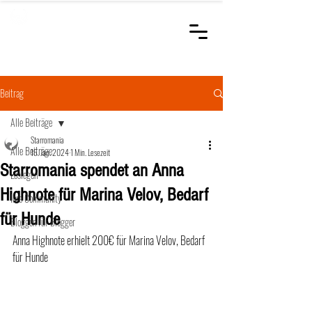
STARROMANIA
Schweizer Tierärzte
für Rumänien
Beitrag
Alle Beiträge
Starromania
Alle Beiträge
15. Jan. 2024
1 Min. Lesezeit
Starromania spendet an Anna
Loslegen
Highnote für Marina Velov, Bedarf
Ihre Community
für Hunde
Bloggen für Blogger
Anna Highnote erhielt 200€ für Marina Velov, Bedarf 
für Hunde	