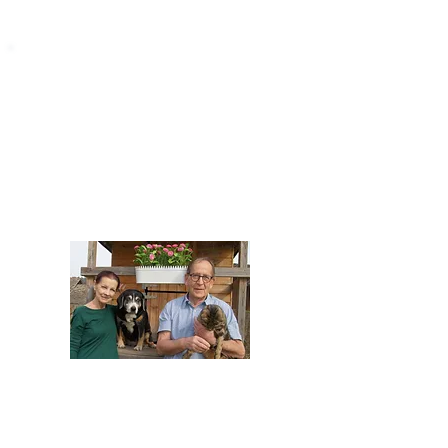
STARROMANIA
Impressum
STARROMANIA - Schweizer TierAerzte für
Rumänien
Humane, nachhaltige und professionelle
Tierhilfe vor Ort
Verein STARROMANIA
Dr. med. vet. Josef Zihlmann
CH 5610 Wohlen AG
Kontakt
zihlmann.silvia@gmail.com