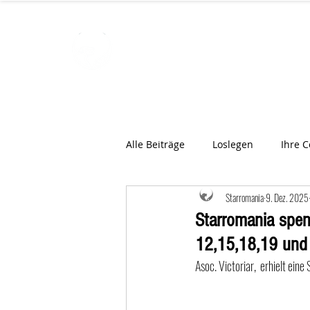
STARROMAN
Schweizer Tierärzte
für Rumän
Alle Beiträge
Loslegen
Ihre 
Starromania
9. Dez. 2025
Starromania spen
12,15,18,19 und
Asoc. Victoriar,  erhielt ei