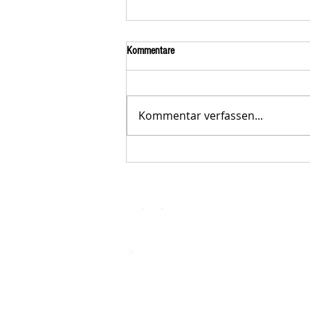
Kommentare
Kommentar verfassen...
Der STAR-LETTER Nr. 23 von
Starromania, Oktober 2025, ist online.
STARROMAN
Impressum
STARROMANIA - Schweizer TierAerz
Rumänien
Humane, nachhaltige und professio