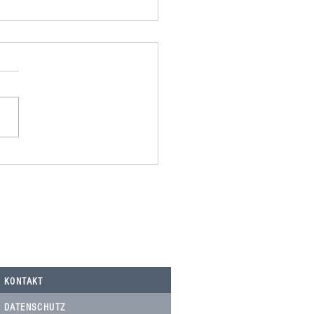
omania spendet 500,00€ an
Nicolau, Tierarztkosten Notfälle.
KONTAKT
DATENSCHUTZ