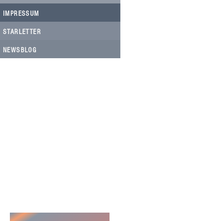
IMPRESSUM
STARLETTER
NEWSBLOG
HELFEN SIE HELFEN
Wir arbeiten ehrenamtlich und unser
Verein ist dringend auf Spenden
angewiesen, um die wichtigen und
nachhaltigen Massnahmen zum Wohl
der Hunde in Rumänien umsetzen zu
können. Bitte helfen Sie helfen mit Ihrer
steuerbefreiten Spende