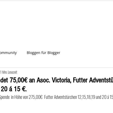
IA
Start
Über uns
News
Star
ien
Community
Bloggen für Blogger
1 Min. Lesezeit
det 75,00€ an Asoc. Victoria, Futter Adventst
 20 á 15 €.
ne Spende  in Höhe von 275,00€  Futter Adventstürchen 12,15,18,19 und 20 á 15