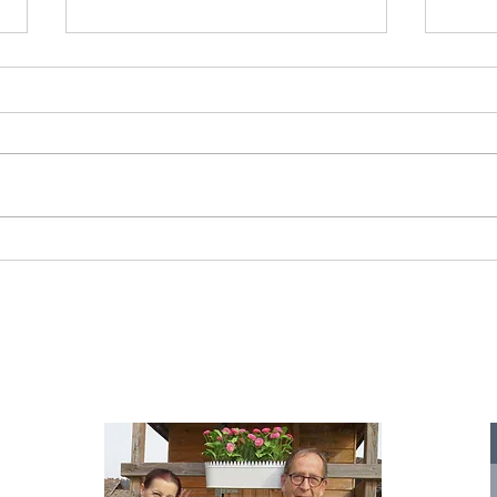
Starromania spendet 300,00€ an Die
Starr
Tierstimme, Andrea Schmidt, Futter für
Doina 
Merina.
IA
te für
nelle