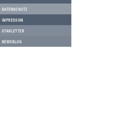
DATENSCHUTZ
IMPRESSUM
STARLETTER
NEWSBLOG
HELFEN SIE HELFEN
Wir arbeiten ehrenamtlich und unser
Verein ist dringend auf Spenden
angewiesen, um die wichtigen und
nachhaltigen Massnahmen zum Wohl
der Hunde in Rumänien umsetzen zu
können. Bitte helfen Sie helfen mit Ihrer
steuerbefreiten Spende