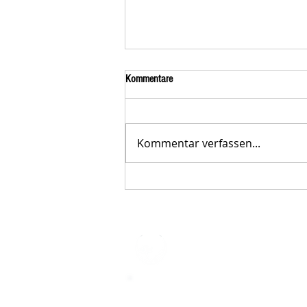
Kommentare
Kommentar verfassen...
Der STAR-LETTER Nr. 23 von
Starromania, Oktober 2025, ist online.
STARROMAN
Impressum
STARROMANIA - Schweizer TierAerz