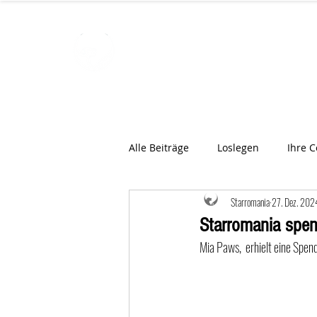
STARROMAN
Schweizer Tierärzte
für Rumän
Alle Beiträge
Loslegen
Ihre 
Starromania
27. Dez. 202
Starromania spen
Mia Paws,  erhielt eine Spen