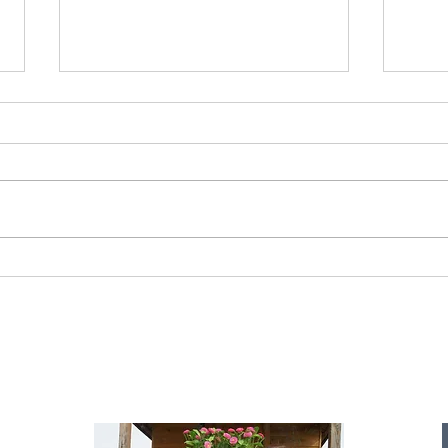
Starromania spendet 300,00€ an Die
Starr
Tierstimme, Andrea Schmidt, Futter für
Doina 
Merina.
IA
te für