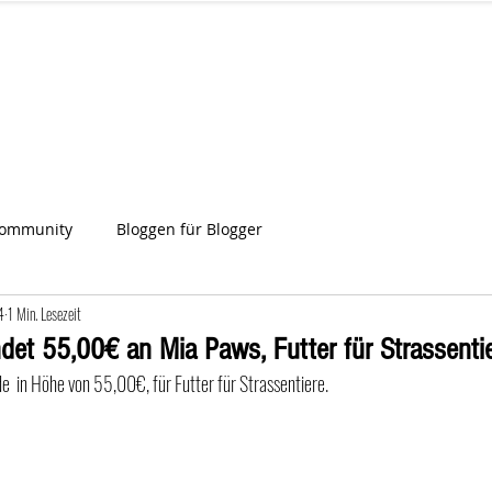
IA
Start
Über uns
News
Star
ien
Community
Bloggen für Blogger
4
1 Min. Lesezeit
det 55,00€ an Mia Paws, Futter für Strassentie
de  in Höhe von 55,00€, für Futter für Strassentiere.