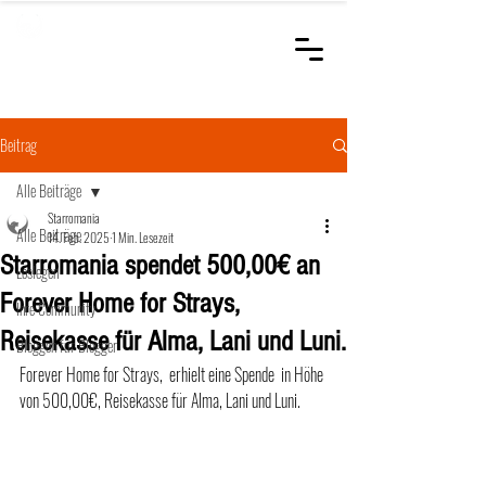
STARROMANIA
Schweizer Tierärzte
für Rumänien
Beitrag
Alle Beiträge
Starromania
Alle Beiträge
14. Feb. 2025
1 Min. Lesezeit
Starromania spendet 500,00€ an
Loslegen
Forever Home for Strays,
Ihre Community
Reisekasse für Alma, Lani und Luni.
Bloggen für Blogger
Forever Home for Strays,  erhielt eine Spende  in Höhe 
von 500,00€, Reisekasse für Alma, Lani und Luni.