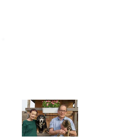
STARROMANIA
Impressum
STARROMANIA - Schweizer TierAerzte für
Rumänien
Humane, nachhaltige und professionelle
Tierhilfe vor Ort
Verein STARROMANIA
Dr. med. vet. Josef Zihlmann
CH 5610 Wohlen AG
Kontakt
zihlmann.silvia@gmail.com