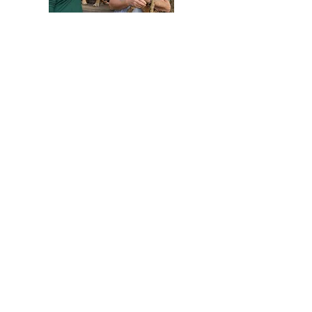
HELFEN SIE HELFEN
Wir arbeiten ehrenamtlich und unser
Verein ist dringend auf Spenden
angewiesen, um die wichtigen und
nachhaltigen Massnahmen zum Wohl der
Hunde in Rumänien umsetzen zu können.
Bitte helfen Sie helfen mit Ihrer