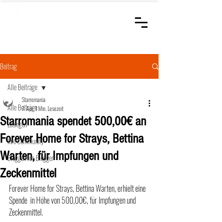
STARROMANIA
Schweizer Tierärzte
für Rumänien
Beitrag
Alle Beiträge
Starromania
Alle Beiträge
7. Apr.
1 Min. Lesezeit
Starromania spendet 500,00€ an
Loslegen
Forever Home for Strays, Bettina
Ihre Community
Warten, für Impfungen und
Bloggen für Blogger
Zeckenmittel
Forever Home for Strays, Bettina Warten, erhielt eine 
Spende  in Höhe von 500,00€, für Impfungen und 
Zeckenmittel.