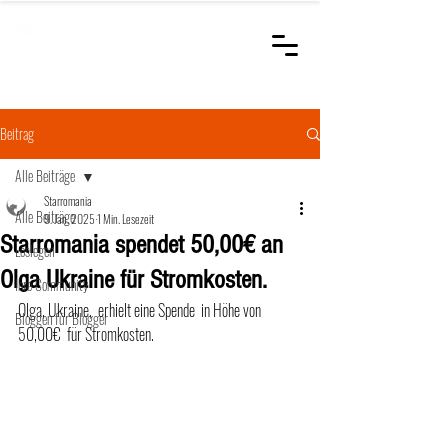
STARROMANIA
Schweizer Tierärzte
für Rumänien
Beitrag
Alle Beiträge
Starromania
Alle Beiträge
9. Jan. 2025
1 Min. Lesezeit
Starromania spendet 50,00€ an
Loslegen
Olga Ukraine für Stromkosten.
Ihre Community
Olga, Ukraine,  erhielt eine Spende  in Höhe von 
Bloggen für Blogger
50,00€  für Stromkosten. 