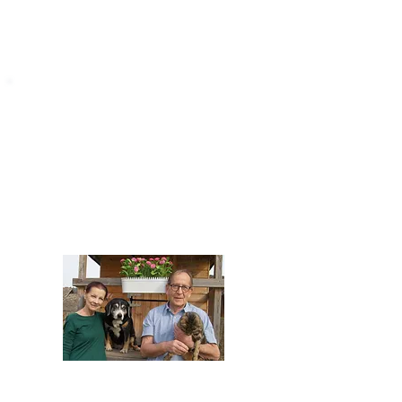
STARROMANIA
Impressum
STARROMANIA - Schweizer TierAerzte für
Rumänien
Humane, nachhaltige und professionelle
Tierhilfe vor Ort
Verein STARROMANIA
Dr. med. vet. Josef Zihlmann
CH 5610 Wohlen AG
Kontakt
zihlmann.silvia@gmail.com