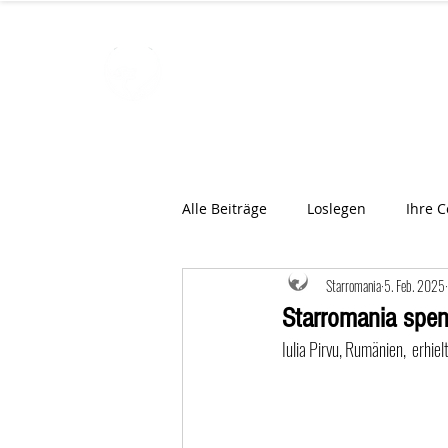
STARROMAN
Schweizer Tierärzte
für Rumän
Alle Beiträge
Loslegen
Ihre 
Starromania
5. Feb. 2025
Starromania spend
Iulia Pirvu, Rumänien,  erhi