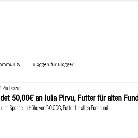
IA
Start
Über uns
News
Star
ien
Community
Bloggen für Blogger
1 Min. Lesezeit
et 50,00€ an Iulia Pirvu, Futter für alten Fu
elt eine Spende  in Höhe von 50,00€, Futter für alten Fundhund