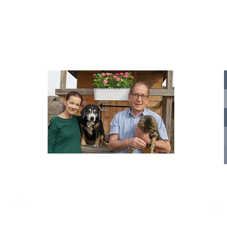
Tierstimme, Andrea Schmidt, Futter für
Doina 
Merina.
IA
te für
nelle