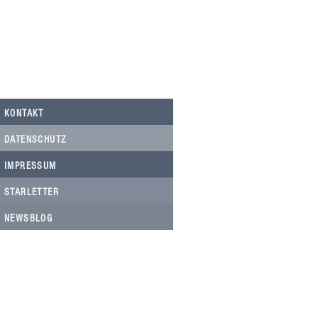
Nicolau, Tierarztkosten Notfälle.
KONTAKT
DATENSCHUTZ
IMPRESSUM
STARLETTER
NEWSBLOG
HELFEN SIE HELFEN