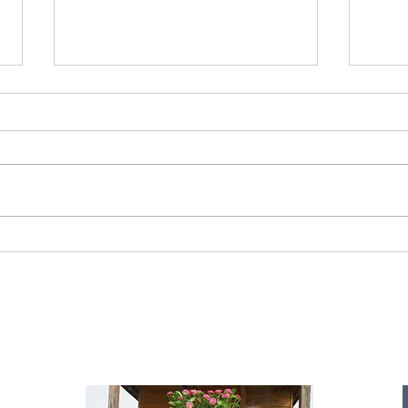
Starromania spendet 300,00€ an Die
Starr
Tierstimme, Andrea Schmidt, Futter für
Doina 
Merina.
IA
te für