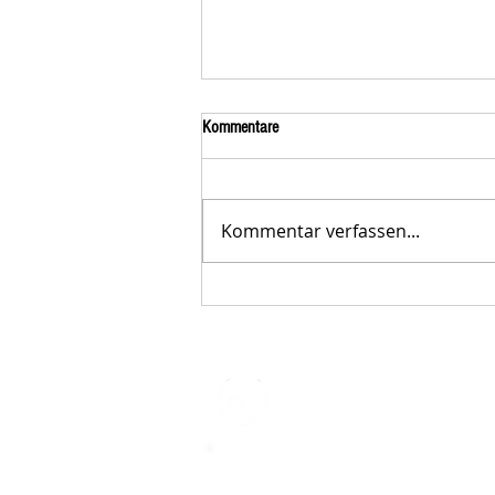
Kommentare
Kommentar verfassen...
Der STAR-LETTER Nr. 23 von
Starromania, Oktober 2025, ist online.
STARROMAN
Impressum
STARROMANIA - Schweizer TierAerz