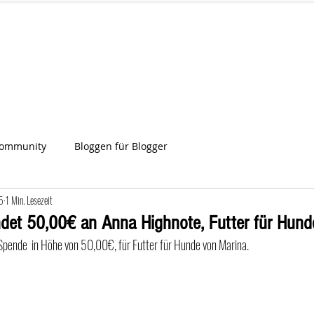
IA
Start
Über uns
News
Star
ien
Community
Bloggen für Blogger
5
1 Min. Lesezeit
det 50,00€ an Anna Highnote, Futter für Hund
 Spende  in Höhe von 50,00€, für Futter für Hunde von Marina.