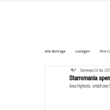
STARROMAN
Schweizer Tierärzte
für Rumän
Alle Beiträge
Loslegen
Ihre 
Starromania
20. Nov. 202
Starromania spen
Anna Highnote,  erhielt eine