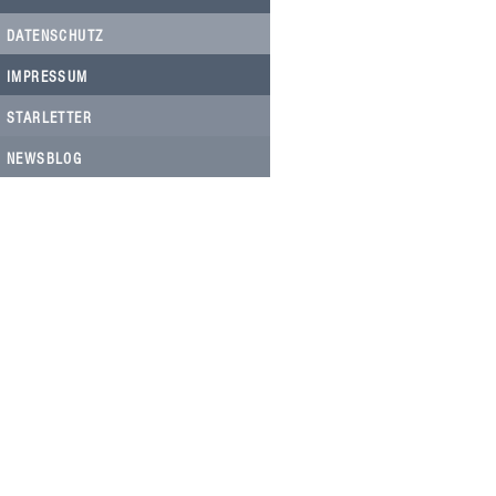
DATENSCHUTZ
IMPRESSUM
STARLETTER
NEWSBLOG
HELFEN SIE HELFEN
Wir arbeiten ehrenamtlich und unser
Verein ist dringend auf Spenden
angewiesen, um die wichtigen und
nachhaltigen Massnahmen zum Wohl
der Hunde in Rumänien umsetzen zu
können. Bitte helfen Sie helfen mit Ihrer
steuerbefreiten Spende