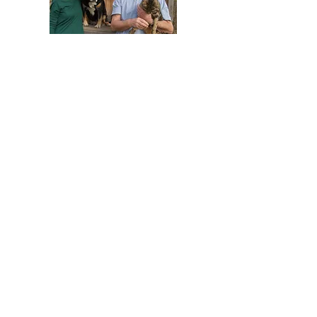
HELFEN SIE HELFEN
Wir arbeiten ehrenamtlich und unser
Verein ist dringend auf Spenden
angewiesen, um die wichtigen und
nachhaltigen Massnahmen zum Wohl der