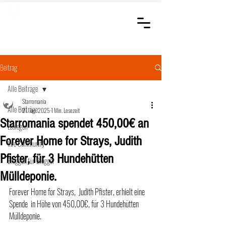
STARROMANIA
Schweizer Tierärzte
für Rumänien
Beitrag
Alle Beiträge
Starromania
Alle Beiträge
21. Jan. 2025
1 Min. Lesezeit
Starromania spendet 450,00€ an
Loslegen
Forever Home for Strays, Judith
Ihre Community
Pfister, für 3 Hundehütten
Bloggen für Blogger
Mülldeponie.
Forever Home for Strays,  Judith Pfister, erhielt eine 
Spende  in Höhe von 450,00€, für 3 Hundehütten 
Mülldeponie.