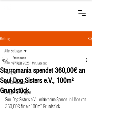
STARROMANIA
Schweizer Tierärzte
für Rumänien
Beitrag
Alle Beiträge
Starromania
Alle Beiträge
27. Aug. 2025
1 Min. Lesezeit
Starromania spendet 360,00€ an
Loslegen
Soul Dog Sisters e.V., 100m²
Ihre Community
Grundstück.
Bloggen für Blogger
Soul Dog Sisters e.V.,  erhielt eine Spende  in Höhe von 
360,00€ für ein 100m² Grundstück. 