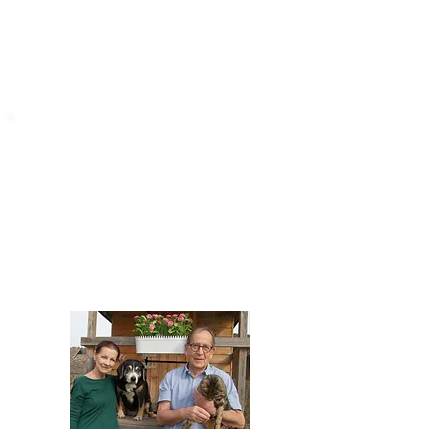
STARROMANIA
Impressum
STARROMANIA - Schweizer TierAerzte für
Rumänien
Humane, nachhaltige und professionelle
Tierhilfe vor Ort
Verein STARROMANIA
Dr. med. vet. Josef Zihlmann
CH 5610 Wohlen AG
Kontakt
zihlmann.silvia@gmail.com