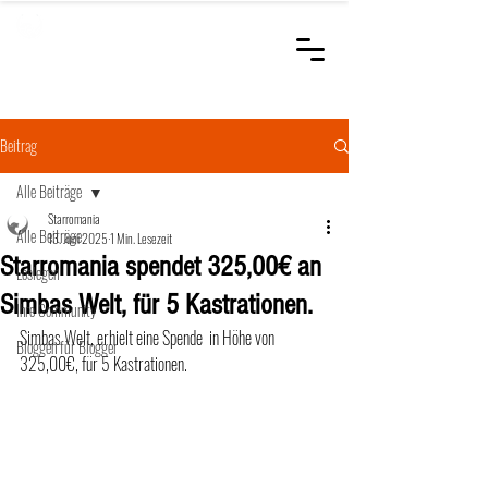
STARROMANIA
Schweizer Tierärzte
für Rumänien
Beitrag
Alle Beiträge
Starromania
Alle Beiträge
13. Juni 2025
1 Min. Lesezeit
Starromania spendet 325,00€ an
Loslegen
Simbas Welt, für 5 Kastrationen.
Ihre Community
Simbas Welt, erhielt eine Spende  in Höhe von 
Bloggen für Blogger
325,00€, für 5 Kastrationen.