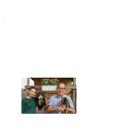
STARROMANIA
Impressum
STARROMANIA - Schweizer TierAerzte für
Rumänien
Humane, nachhaltige und professionelle
Tierhilfe vor Ort
Verein STARROMANIA
Dr. med. vet. Josef Zihlmann
CH 5610 Wohlen AG
Kontakt
zihlmann.silvia@gmail.com