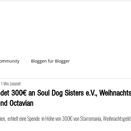
IA
Start
Über uns
News
Star
ien
Community
Bloggen für Blogger
4
1 Min. Lesezeit
det 300€ an Soul Dog Sisters e.V., Weihnachts
und Octavian
ien,  erhielt eine Spende  in Höhe von 300€ von Starromania, Weihnachtsgeld 