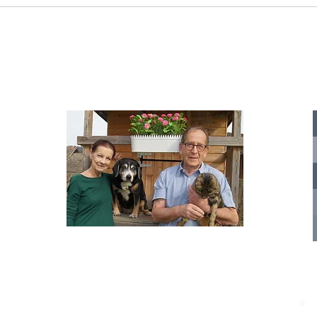
Starromania spendet 300,00€ an Die
Starr
Tierstimme, Andrea Schmidt, Futter für
Doina 
Merina.
IA
te für
nelle