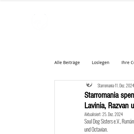
STARROMAN
Schweizer Tierärzte
für Rumän
Alle Beiträge
Loslegen
Ihre 
Starromania
11. Dez. 202
Starromania spen
Lavinia, Razvan 
Aktualisiert:
25. Dez. 2024
Soul Dog Sisters e.V., Rumän
und Octavian.