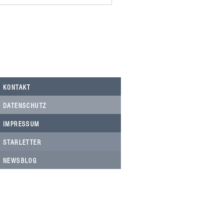
omania spendet 500,00€ an
Nicolau, Tierarztkosten Notfälle.
KONTAKT
DATENSCHUTZ
IMPRESSUM
STARLETTER
NEWSBLOG