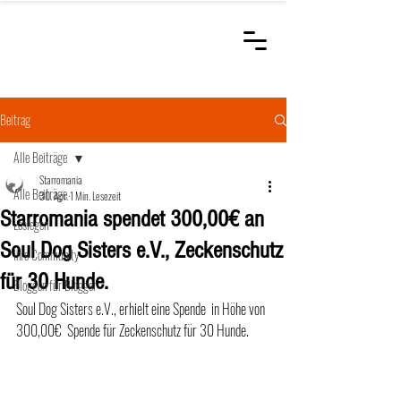
STARROMANIA
Schweizer Tierärzte
für Rumänien
Beitrag
Alle Beiträge
Starromania
Alle Beiträge
30. Apr.
1 Min. Lesezeit
Starromania spendet 300,00€ an
Loslegen
Soul Dog Sisters e.V., Zeckenschutz
Ihre Community
für 30 Hunde.
Bloggen für Blogger
Soul Dog Sisters e.V., erhielt eine Spende  in Höhe von 
300,00€  Spende für Zeckenschutz für 30 Hunde.