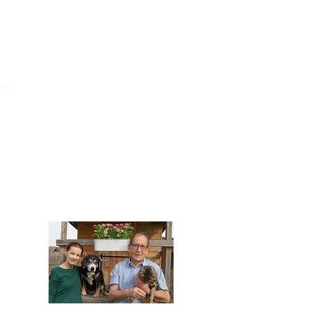
STARROMANIA
Impressum
STARROMANIA - Schweizer TierAerzte für
Rumänien
Humane, nachhaltige und professionelle
Tierhilfe vor Ort
Verein STARROMANIA
Dr. med. vet. Josef Zihlmann
CH 5610 Wohlen AG
Kontakt
zihlmann.silvia@gmail.com